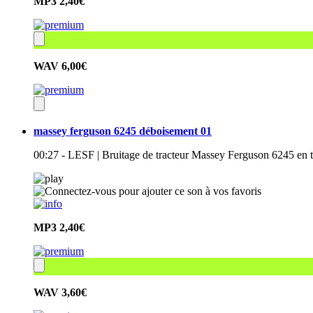
MP3
2,40€
WAV
6,00€
massey ferguson 6245 déboisement 01
00:27 - LESF | Bruitage de tracteur Massey Ferguson 6245 en t
MP3
2,40€
WAV
3,60€