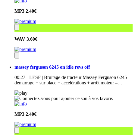
MP3
2,40€
WAV
3,60€
massey ferguson 6245 on idle revs off
00:27 - LESF | Bruitage de tracteur Massey Ferguson 6245 -
démarrage + sur place + accélérations + arrêt moteur –…
MP3
2,40€