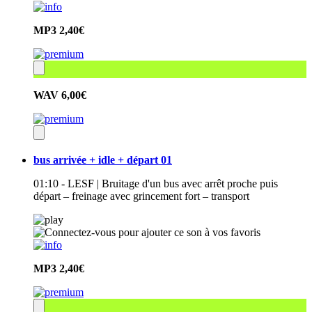
MP3
2,40€
WAV
6,00€
bus arrivée + idle + départ 01
01:10 - LESF | Bruitage d'un bus avec arrêt proche puis
départ – freinage avec grincement fort – transport
MP3
2,40€