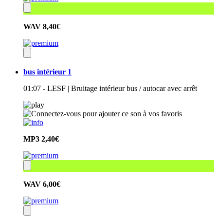
WAV
8,40€
bus intérieur 1
01:07 - LESF | Bruitage intérieur bus / autocar avec arrêt
MP3
2,40€
WAV
6,00€