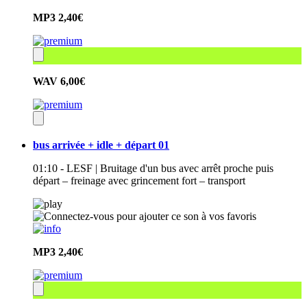
MP3
2,40€
WAV
6,00€
bus arrivée + idle + départ 01
01:10 - LESF | Bruitage d'un bus avec arrêt proche puis
départ – freinage avec grincement fort – transport
MP3
2,40€