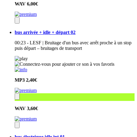
WAV
6,00€
bus arrivée + idle + départ 02
00:23 - LESF | Bruitage d'un bus avec arrêt proche à un stop
puis départ – bruitages de transport
MP3
2,40€
WAV
3,60€
bus électrique idle int 01