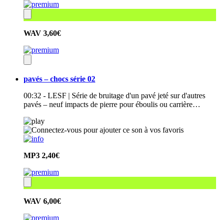
WAV
3,60€
pavés – chocs série 02
00:32 - LESF | Série de bruitage d'un pavé jeté sur d'autres
pavés – neuf impacts de pierre pour éboulis ou carrière…
MP3
2,40€
WAV
6,00€