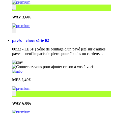
WAV
3,60€
pavés – chocs série 02
00:32 - LESF | Série de bruitage d'un pavé jeté sur d'autres
pavés – neuf impacts de pierre pour éboulis ou carrière…
MP3
2,40€
WAV
6,00€