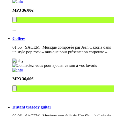
MP3
36,00€
---
Coffees
01:55 - SACEM | Musique composée par Jean Cazorla dans
un style pop rock – musique pour présentation corporate –…
MP3
36,00€
---
Distant tragedy guitar
02:06 - SACEM | Musique pop-folk de Hot Sly – ballade de