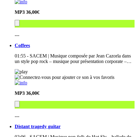
MP3
36,00€
---
Coffees
01:55 - SACEM | Musique composée par Jean Cazorla dans
un style pop rock – musique pour présentation corporate –…
MP3
36,00€
---
Distant tragedy guitar
02:06 - SACEM | Musique pop-folk de Hot Sly – ballade de