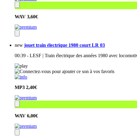
WAV
3,60€
new
jouet train électrique 1980 court LR 03
00:39 - LESF | Train électrique des années 1980 avec locomot
MP3
2,40€
WAV
6,00€