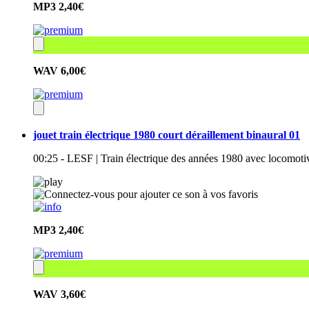
MP3
2,40€
WAV
6,00€
jouet train électrique 1980 court déraillement binaural 01
00:25 - LESF | Train électrique des années 1980 avec locomoti
MP3
2,40€
WAV
3,60€