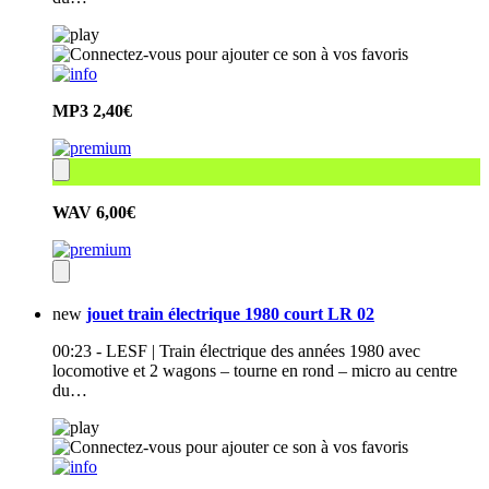
MP3
2,40€
WAV
6,00€
new
jouet train électrique 1980 court LR 02
00:23 - LESF | Train électrique des années 1980 avec
locomotive et 2 wagons – tourne en rond – micro au centre
du…