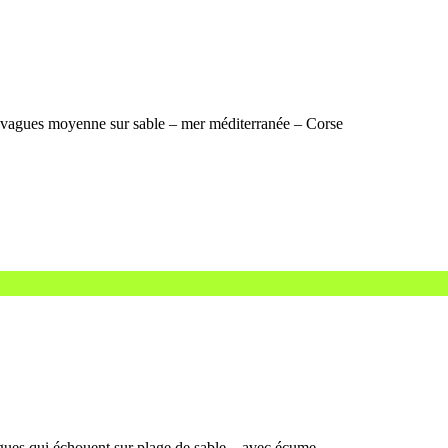
 vagues moyenne sur sable – mer méditerranée – Corse
gues qui échouent sur plage de sable – avec écume –…