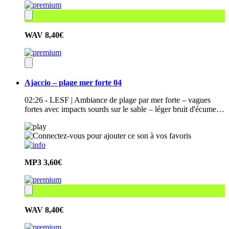
WAV
8,40€
Ajaccio – plage mer forte 04
02:26 - LESF | Ambiance de plage par mer forte – vagues
fortes avec impacts sourds sur le sable – léger bruit d'écume…
MP3
3,60€
WAV
8,40€