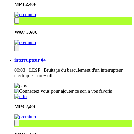
MP3
2,40€
WAV
3,60€
interrupteur 04
00:03 - LESF | Bruitage du basculement d'un interrupteur
électrique – on + off
MP3
2,40€