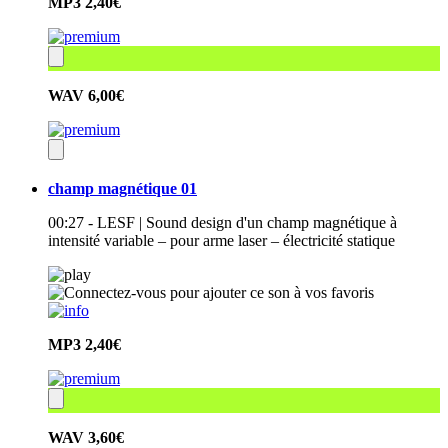
MP3
2,40€
WAV
6,00€
champ magnétique 01
00:27 - LESF | Sound design d'un champ magnétique à
intensité variable – pour arme laser – électricité statique
MP3
2,40€
WAV
3,60€