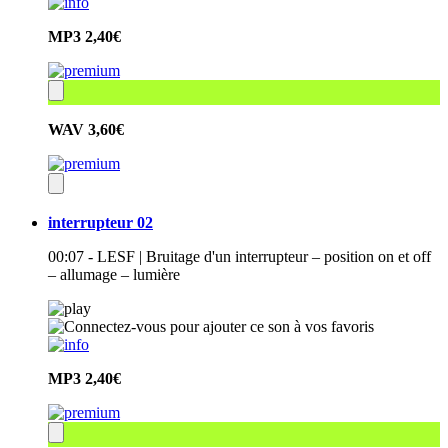
MP3
2,40€
WAV
3,60€
interrupteur 02
00:07 - LESF | Bruitage d'un interrupteur – position on et off
– allumage – lumière
MP3
2,40€