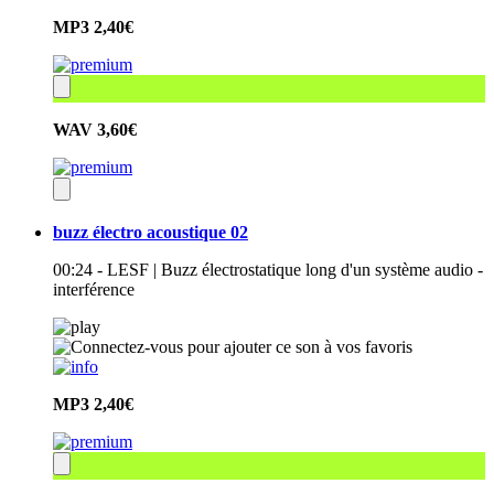
MP3
2,40€
WAV
3,60€
buzz électro acoustique 02
00:24 - LESF | Buzz électrostatique long d'un système audio -
interférence
MP3
2,40€