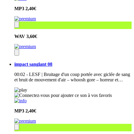
MP3
2,40€
WAV
3,60€
impact sanglant 08
00:02 - LESF | Bruitage d'un coup portée avec giclée de sang
et bruit de mouvement d'air – whoosh gore – horreur et…
MP3
2,40€