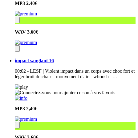
MP3
2,40€
WAV
3,60€
impact sanglant 16
00:02 - LESF | Violent impact dans un corps avec choc fort et
léger bruit de chair – mouvement d'air – whoosh –…
MP3
2,40€
WAV
3,60€