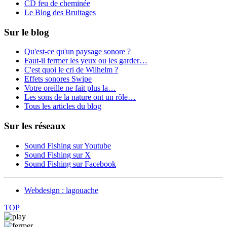
CD feu de cheminée
Le Blog des Bruitages
Sur le blog
Qu'est-ce qu'un paysage sonore ?
Faut-il fermer les yeux ou les garder…
C'est quoi le cri de Wilhelm ?
Effets sonores Swipe
Votre oreille ne fait plus la…
Les sons de la nature ont un rôle…
Tous les articles du blog
Sur les réseaux
Sound Fishing sur Youtube
Sound Fishing sur X
Sound Fishing sur Facebook
Webdesign : lagouache
TOP