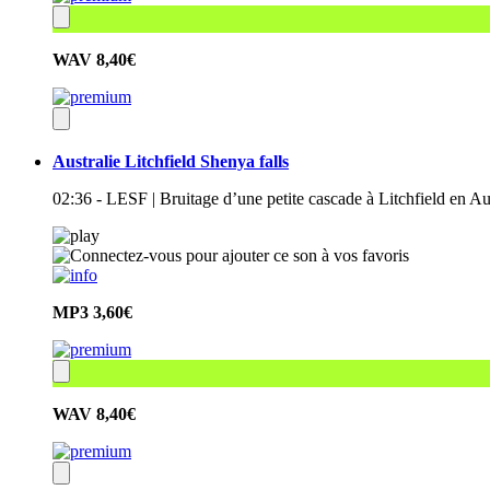
WAV
8,40€
Australie Litchfield Shenya falls
02:36 - LESF | Bruitage d’une petite cascade à Litchfield en Au
MP3
3,60€
WAV
8,40€