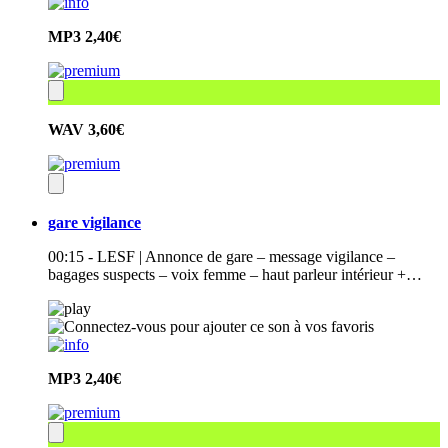
MP3
2,40€
WAV
3,60€
gare vigilance
00:15 - LESF | Annonce de gare – message vigilance –
bagages suspects – voix femme – haut parleur intérieur +…
MP3
2,40€