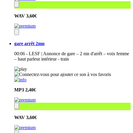
WAV
3,60€
gare arrêt 2mn
00:06 - LESF | Annonce de gare – 2 mn d'arrêt – voix femme
– haut parleur intérieur - train
MP3
2,40€
WAV
3,60€