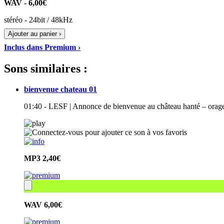
WAV - 6,00€
stéréo - 24bit / 48kHz
Ajouter au panier ›
Inclus dans Premium ›
Sons similaires :
bienvenue chateau 01
01:40 - LESF | Annonce de bienvenue au château hanté – orage
MP3
2,40€
WAV
6,00€