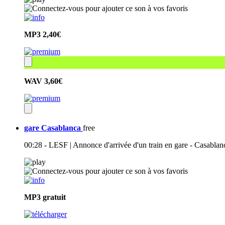
MP3
2,40€
WAV
3,60€
gare Casablanca
free
00:28 - LESF | Annonce d'arrivée d'un train en gare - Casabla
MP3
gratuit