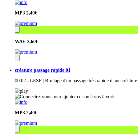
MP3
2,40€
WAV
3,60€
créature passage rapide 01
00:02 - LESF | Bruitage d'un passage très rapide d'une créat
MP3
2,40€