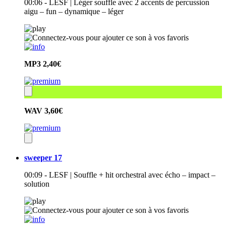
00:06 - LESF | Léger souffle avec 2 accents de percussion
aigu – fun – dynamique – léger
MP3
2,40€
WAV
3,60€
sweeper 17
00:09 - LESF | Souffle + hit orchestral avec écho – impact –
solution