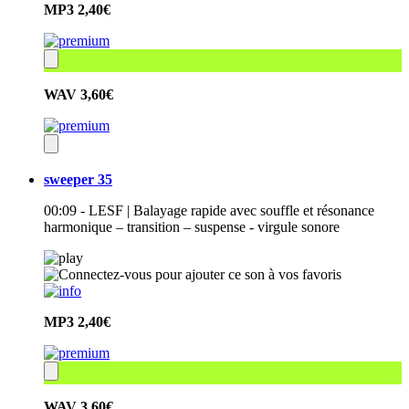
MP3
2,40€
WAV
3,60€
sweeper 35
00:09 - LESF | Balayage rapide avec souffle et résonance
harmonique – transition – suspense - virgule sonore
MP3
2,40€
WAV
3,60€