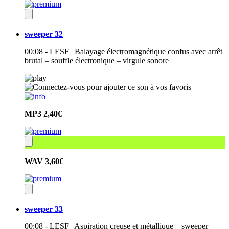
sweeper 32
00:08 - LESF | Balayage électromagnétique confus avec arrêt
brutal – souffle électronique – virgule sonore
MP3
2,40€
WAV
3,60€
sweeper 33
00:08 - LESF | Aspiration creuse et métallique – sweeper –