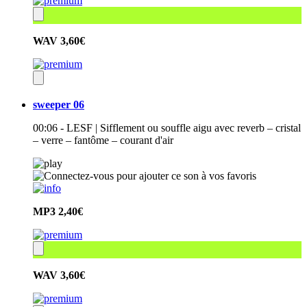
WAV
3,60€
sweeper 06
00:06 - LESF | Sifflement ou souffle aigu avec reverb – cristal
– verre – fantôme – courant d'air
MP3
2,40€
WAV
3,60€