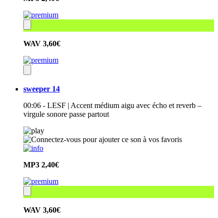
WAV
3,60€
sweeper 14
00:06 - LESF | Accent médium aigu avec écho et reverb –
virgule sonore passe partout
MP3
2,40€
WAV
3,60€