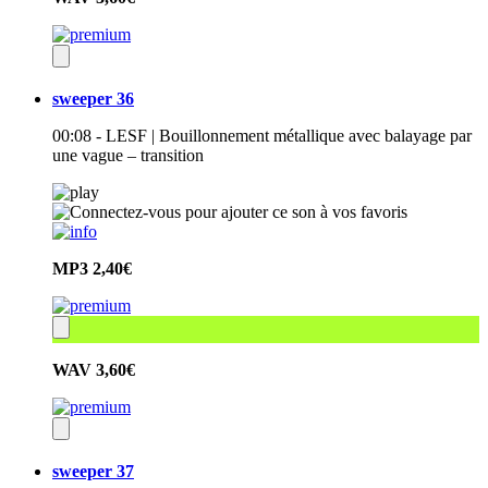
sweeper 36
00:08 - LESF | Bouillonnement métallique avec balayage par
une vague – transition
MP3
2,40€
WAV
3,60€
sweeper 37