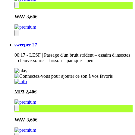
WAV
3,60€
sweeper 27
00:17 - LESF | Passage d'un bruit strident – essaim d'insectes
– chauve-souris – frisson – panique – peur
MP3
2,40€
WAV
3,60€