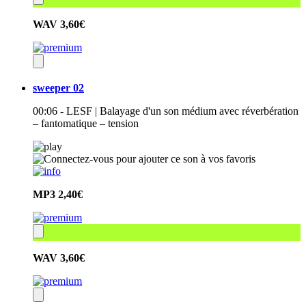
WAV
3,60€
sweeper 02
00:06 - LESF | Balayage d'un son médium avec réverbération
– fantomatique – tension
MP3
2,40€
WAV
3,60€