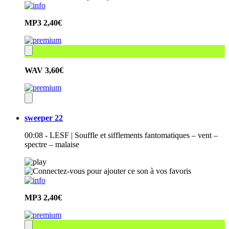
MP3
2,40€
WAV
3,60€
sweeper 22
00:08 - LESF | Souffle et sifflements fantomatiques – vent –
spectre – malaise
MP3
2,40€