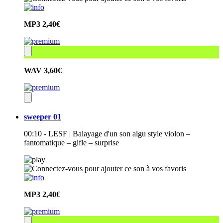
MP3
2,40€
WAV
3,60€
sweeper 01
00:10 - LESF | Balayage d'un son aigu style violon –
fantomatique – gifle – surprise
MP3
2,40€