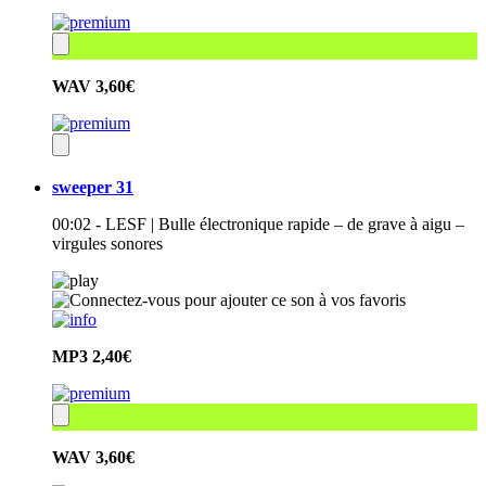
WAV
3,60€
sweeper 31
00:02 - LESF | Bulle électronique rapide – de grave à aigu –
virgules sonores
MP3
2,40€
WAV
3,60€