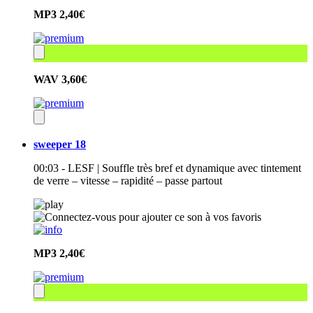
MP3
2,40€
WAV
3,60€
sweeper 18
00:03 - LESF | Souffle très bref et dynamique avec tintement
de verre – vitesse – rapidité – passe partout
MP3
2,40€