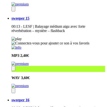
sweeper 15
00:13 - LESF | Balayage médium aigu avec forte
réverbération – mystère – flashback
MP3
2,40€
WAV
3,60€
sweeper 16