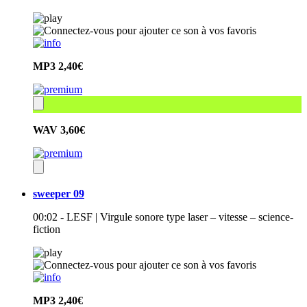
MP3
2,40€
WAV
3,60€
sweeper 09
00:02 - LESF | Virgule sonore type laser – vitesse – science-
fiction
MP3
2,40€