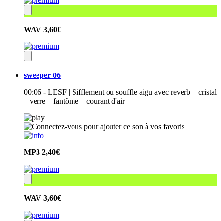
WAV
3,60€
sweeper 06
00:06 - LESF | Sifflement ou souffle aigu avec reverb – cristal
– verre – fantôme – courant d'air
MP3
2,40€
WAV
3,60€