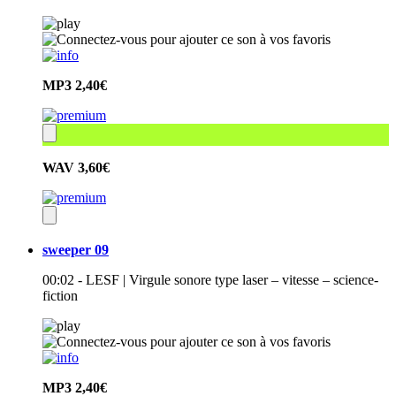
MP3
2,40€
WAV
3,60€
sweeper 09
00:02 - LESF | Virgule sonore type laser – vitesse – science-
fiction
MP3
2,40€