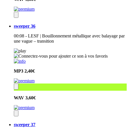
sweeper 36
00:08 - LESF | Bouillonnement métallique avec balayage par
une vague – transition
MP3
2,40€
WAV
3,60€
sweeper 37