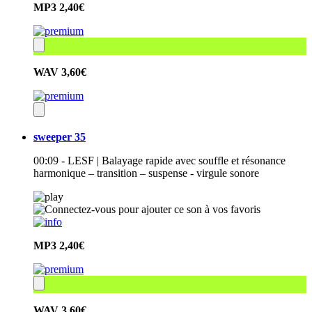
MP3
2,40€
WAV
3,60€
sweeper 35
00:09 - LESF | Balayage rapide avec souffle et résonance
harmonique – transition – suspense - virgule sonore
MP3
2,40€
WAV
3,60€