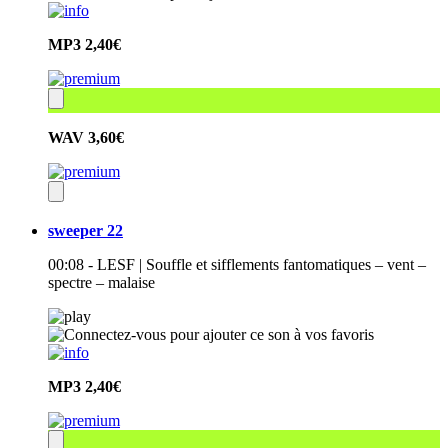
MP3
2,40€
WAV
3,60€
sweeper 22
00:08 - LESF | Souffle et sifflements fantomatiques – vent –
spectre – malaise
MP3
2,40€