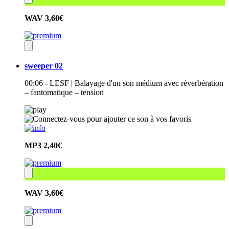
WAV
3,60€
sweeper 02
00:06 - LESF | Balayage d'un son médium avec réverbération
– fantomatique – tension
MP3
2,40€
WAV
3,60€