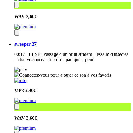
WAV
3,60€
sweeper 27
00:17 - LESF | Passage d'un bruit strident – essaim d'insectes
– chauve-souris – frisson – panique – peur
MP3
2,40€
WAV
3,60€