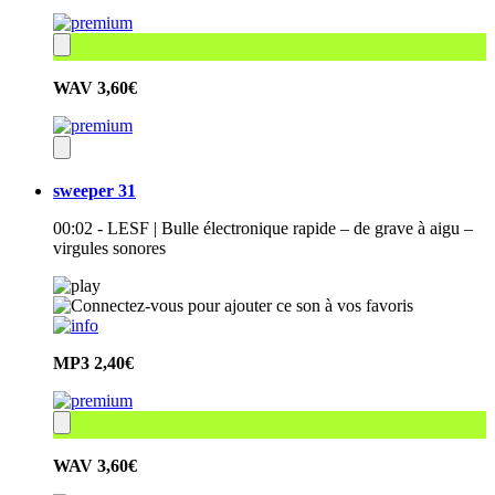
WAV
3,60€
sweeper 31
00:02 - LESF | Bulle électronique rapide – de grave à aigu –
virgules sonores
MP3
2,40€
WAV
3,60€