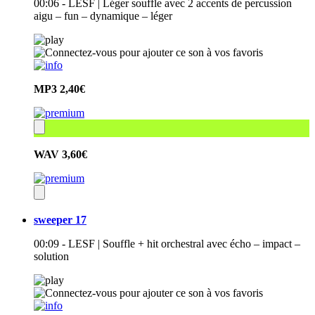
00:06 - LESF | Léger souffle avec 2 accents de percussion
aigu – fun – dynamique – léger
MP3
2,40€
WAV
3,60€
sweeper 17
00:09 - LESF | Souffle + hit orchestral avec écho – impact –
solution