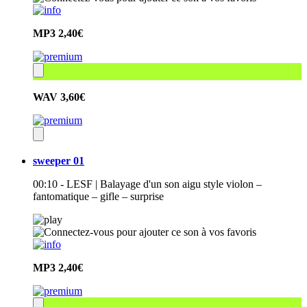
MP3
2,40€
WAV
3,60€
sweeper 01
00:10 - LESF | Balayage d'un son aigu style violon –
fantomatique – gifle – surprise
MP3
2,40€