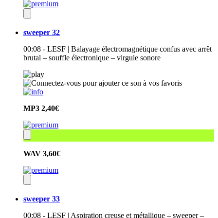
sweeper 32
00:08 - LESF | Balayage électromagnétique confus avec arrêt
brutal – souffle électronique – virgule sonore
MP3
2,40€
WAV
3,60€
sweeper 33
00:08 - LESF | Aspiration creuse et métallique – sweeper –