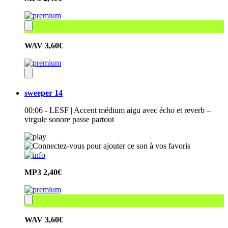
WAV
3,60€
sweeper 14
00:06 - LESF | Accent médium aigu avec écho et reverb –
virgule sonore passe partout
MP3
2,40€
WAV
3,60€