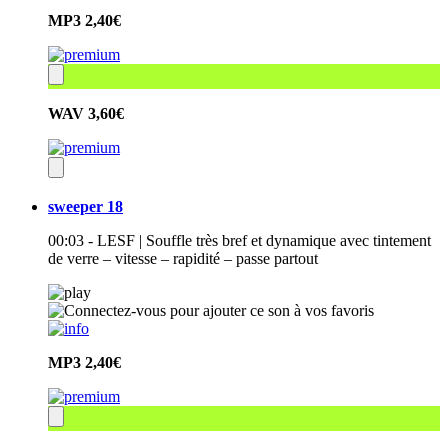
MP3
2,40€
WAV
3,60€
sweeper 18
00:03 - LESF | Souffle très bref et dynamique avec tintement
de verre – vitesse – rapidité – passe partout
MP3
2,40€