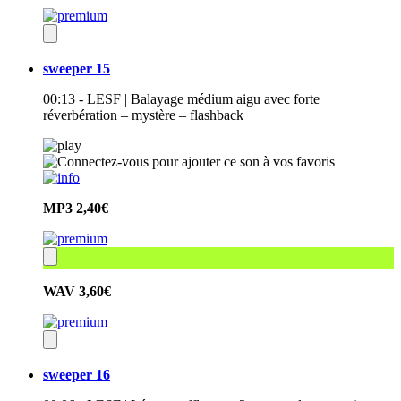
sweeper 15
00:13 - LESF | Balayage médium aigu avec forte
réverbération – mystère – flashback
MP3
2,40€
WAV
3,60€
sweeper 16