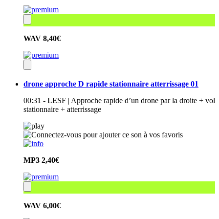
WAV
8,40€
drone approche D rapide stationnaire atterrissage 01
00:31 - LESF | Approche rapide d’un drone par la droite + vol
stationnaire + atterrissage
MP3
2,40€
WAV
6,00€