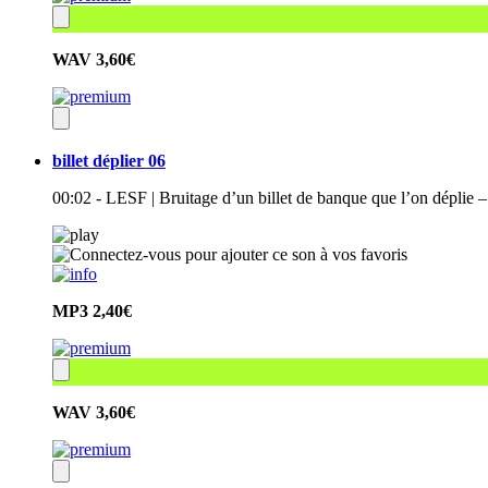
WAV
3,60€
billet déplier 06
00:02 - LESF | Bruitage d’un billet de banque que l’on déplie –
MP3
2,40€
WAV
3,60€