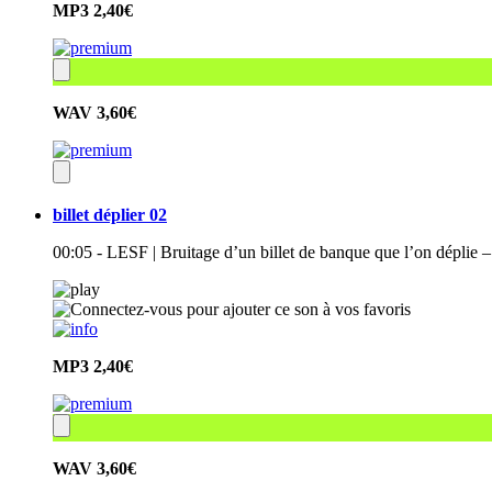
MP3
2,40€
WAV
3,60€
billet déplier 02
00:05 - LESF | Bruitage d’un billet de banque que l’on déplie –
MP3
2,40€
WAV
3,60€