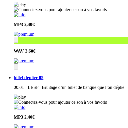
MP3
2,40€
WAV
3,60€
billet déplier 05
00:01 - LESF | Bruitage d’un billet de banque que l’on déplie –
MP3
2,40€