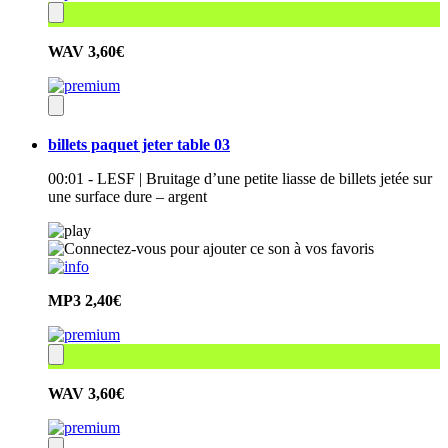
WAV
3,60€
billets paquet jeter table 03
00:01 - LESF | Bruitage d’une petite liasse de billets jetée sur
une surface dure – argent
MP3
2,40€
WAV
3,60€