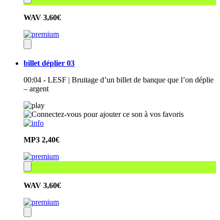
WAV
3,60€
billet déplier 03
00:04 - LESF | Bruitage d’un billet de banque que l’on déplie
– argent
MP3
2,40€
WAV
3,60€