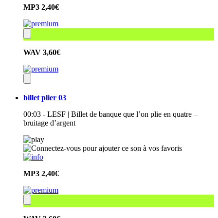
MP3
2,40€
WAV
3,60€
billet plier 03
00:03 - LESF | Billet de banque que l’on plie en quatre –
bruitage d’argent
MP3
2,40€