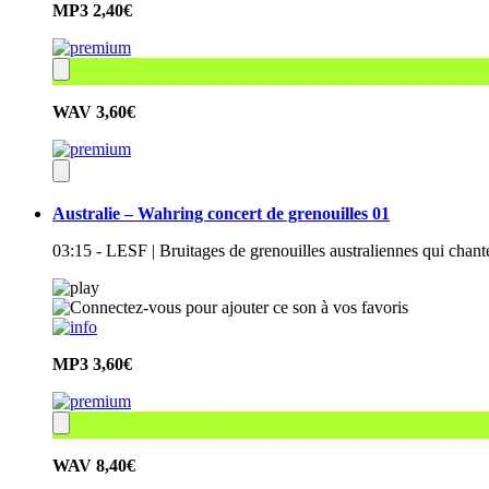
MP3
2,40€
WAV
3,60€
Australie – Wahring concert de grenouilles 01
03:15 - LESF | Bruitages de grenouilles australiennes qui chan
MP3
3,60€
WAV
8,40€