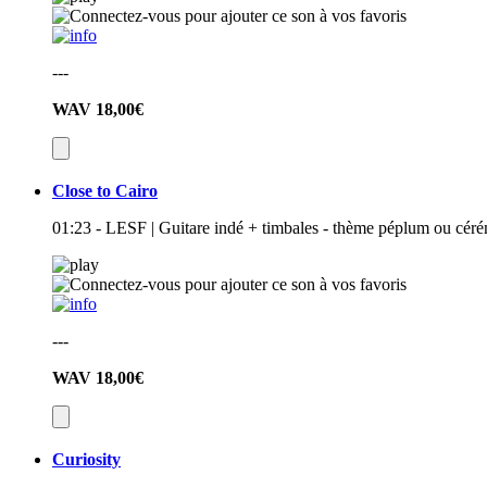
---
WAV
18,00€
Close to Cairo
01:23 - LESF | Guitare indé + timbales - thème péplum ou céré
---
WAV
18,00€
Curiosity