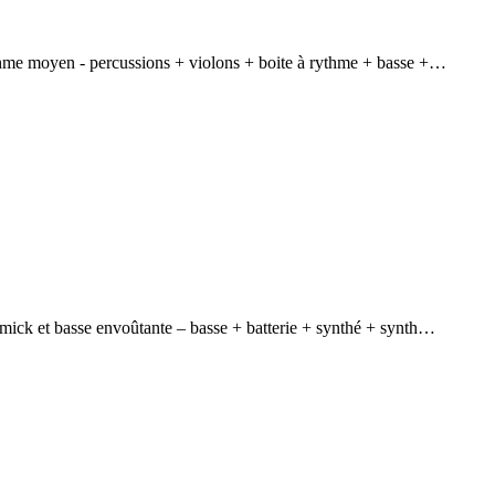
me moyen - percussions + violons + boite à rythme + basse +…
ck et basse envoûtante – basse + batterie + synthé + synth…