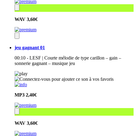
WAV
3,60€
jeu gagnant 01
00:10 - LESF | Courte mélodie de type carillon – gain –
sonnerie gagnant – musique jeu
MP3
2,40€
WAV
3,60€