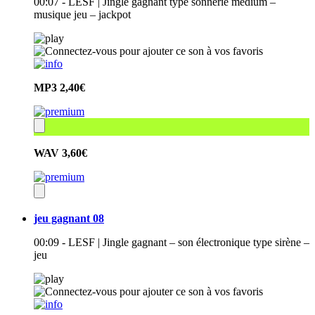
00:07 - LESF | Jingle gagnant type sonnerie médium –
musique jeu – jackpot
MP3
2,40€
WAV
3,60€
jeu gagnant 08
00:09 - LESF | Jingle gagnant – son électronique type sirène –
jeu