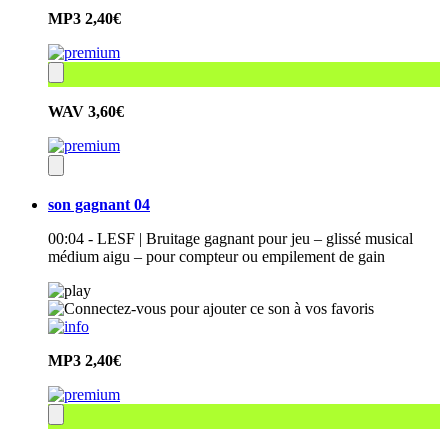
MP3
2,40€
WAV
3,60€
son gagnant 04
00:04 - LESF | Bruitage gagnant pour jeu – glissé musical
médium aigu – pour compteur ou empilement de gain
MP3
2,40€