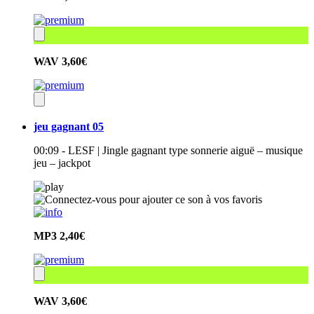
WAV
3,60€
jeu gagnant 05
00:09 - LESF | Jingle gagnant type sonnerie aiguë – musique
jeu – jackpot
MP3
2,40€
WAV
3,60€