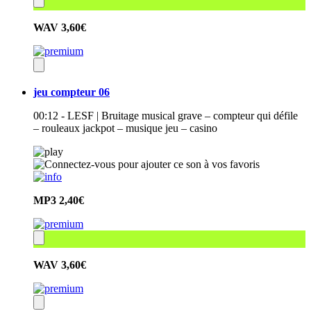
WAV
3,60€
jeu compteur 06
00:12 - LESF | Bruitage musical grave – compteur qui défile
– rouleaux jackpot – musique jeu – casino
MP3
2,40€
WAV
3,60€