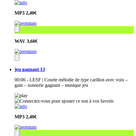
MP3
2,40€
WAV
3,60€
jeu gagnant 13
00:06 - LESF | Courte mélodie de type carillon avec voix –
gain – sonnerie gagnant – musique jeu
MP3
2,40€