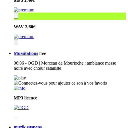
MP3
2,40€
WAV
3,60€
Mussitations
free
06:06 - OGD | Morceau de Mourioche : ambiance messe
noire avec chœur sataniste
MP3
licence
---
muzik suspens