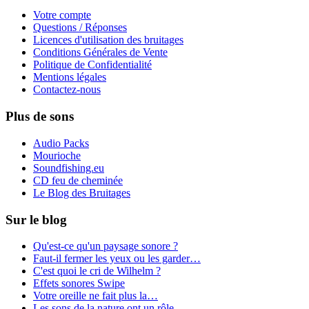
Votre compte
Questions / Réponses
Licences d'utilisation des bruitages
Conditions Générales de Vente
Politique de Confidentialité
Mentions légales
Contactez-nous
Plus de sons
Audio Packs
Mourioche
Soundfishing.eu
CD feu de cheminée
Le Blog des Bruitages
Sur le blog
Qu'est-ce qu'un paysage sonore ?
Faut-il fermer les yeux ou les garder…
C'est quoi le cri de Wilhelm ?
Effets sonores Swipe
Votre oreille ne fait plus la…
Les sons de la nature ont un rôle…