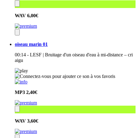
WAV
6,00€
oiseau marin 01
00:14 - LESF | Bruitage d'un oiseau d'eau à mi-distance – cri
aigu
MP3
2,40€
WAV
3,60€