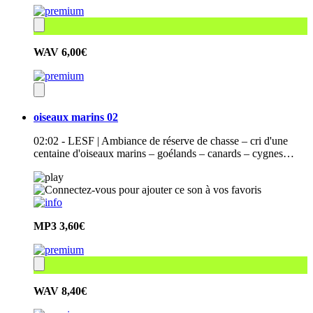
WAV
6,00€
oiseaux marins 02
02:02 - LESF | Ambiance de réserve de chasse – cri d'une
centaine d'oiseaux marins – goélands – canards – cygnes…
MP3
3,60€
WAV
8,40€