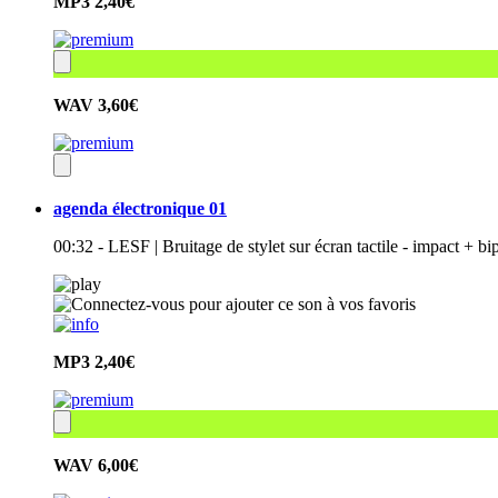
MP3
2,40€
WAV
3,60€
agenda électronique 01
00:32 - LESF | Bruitage de stylet sur écran tactile - impact + 
MP3
2,40€
WAV
6,00€