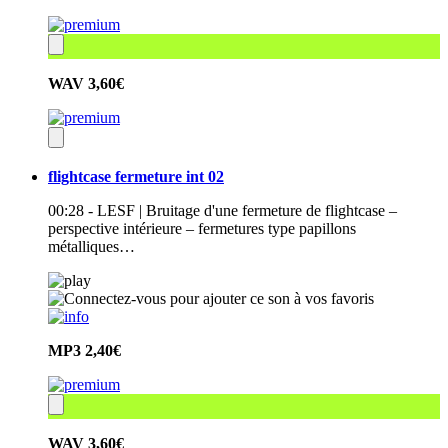
WAV
3,60€
flightcase fermeture int 02
00:28 - LESF | Bruitage d'une fermeture de flightcase –
perspective intérieure – fermetures type papillons
métalliques…
MP3
2,40€
WAV
3,60€