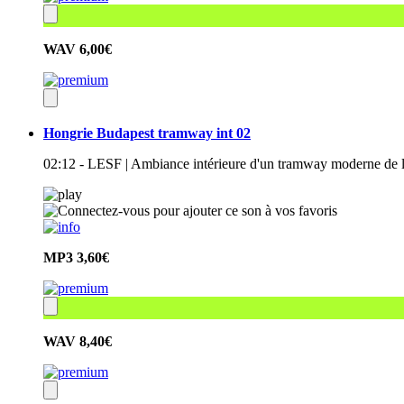
WAV
6,00€
Hongrie Budapest tramway int 02
02:12 - LESF | Ambiance intérieure d'un tramway moderne de l
MP3
3,60€
WAV
8,40€