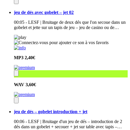
jeu de dés avec gobelet – jet 02
00:05 - LESF | Bruitage de deux dés que l'on secoue dans un
gobelet et jette sur un tapis de jeu – jeu de casino ou de…
MP3
2,40€
WAV
3,60€
jeu de dés – gobelet introduction + jet
00:06 - LESF | Bruitage d'un jeu de dés – introduction de 2
dés dans un gobelet + secouer + jet sur table avec tapis –…