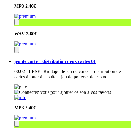
MP3
2,40€
WAV
3,60€
jeu de carte – distribution deux cartes 01
00:02 - LESF | Bruitage de jeu de cartes – distribution de
cartes à jouer à la suite – jeu de poker et de casino
MP3
2,40€