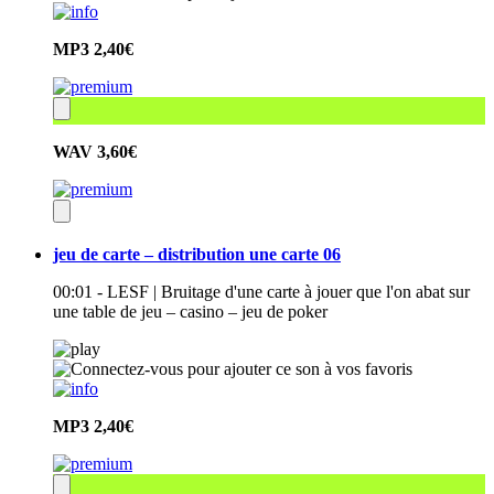
MP3
2,40€
WAV
3,60€
jeu de carte – distribution une carte 06
00:01 - LESF | Bruitage d'une carte à jouer que l'on abat sur
une table de jeu – casino – jeu de poker
MP3
2,40€