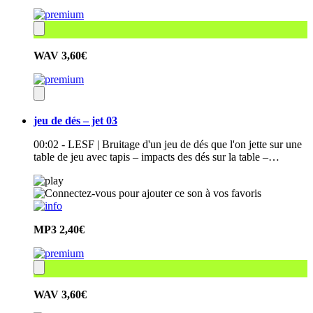
WAV
3,60€
jeu de dés – jet 03
00:02 - LESF | Bruitage d'un jeu de dés que l'on jette sur une
table de jeu avec tapis – impacts des dés sur la table –…
MP3
2,40€
WAV
3,60€