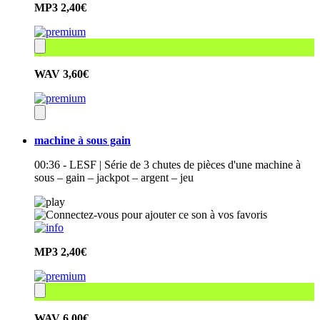
MP3
2,40€
WAV
3,60€
machine à sous gain
00:36 - LESF | Série de 3 chutes de pièces d'une machine à
sous – gain – jackpot – argent – jeu
MP3
2,40€
WAV
6,00€