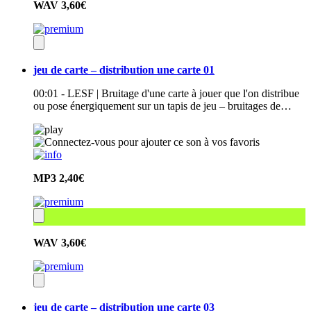
WAV
3,60€
jeu de carte – distribution une carte 01
00:01 - LESF | Bruitage d'une carte à jouer que l'on distribue
ou pose énergiquement sur un tapis de jeu – bruitages de…
MP3
2,40€
WAV
3,60€
jeu de carte – distribution une carte 03