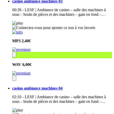
casino ambiance machines 03
00:39 - LESF | Ambiance de casino – salle des machines à
sous – bruits de pièces et des machines – gain en fond –…
MP3
2,40€
WAV
6,00€
casino ambiance machines 04
02:10 - LESF | Ambiance de casino – salle des machines à
sous – bruits de pièces et des machines – gain en fond –…