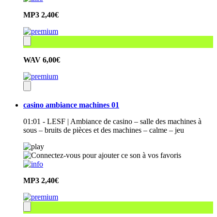
MP3
2,40€
WAV
6,00€
casino ambiance machines 01
01:01 - LESF | Ambiance de casino – salle des machines à
sous – bruits de pièces et des machines – calme – jeu
MP3
2,40€