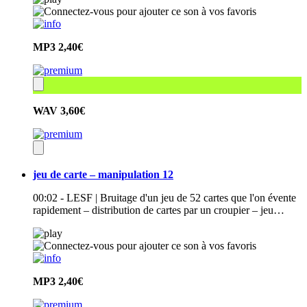
MP3
2,40€
WAV
3,60€
jeu de carte – manipulation 12
00:02 - LESF | Bruitage d'un jeu de 52 cartes que l'on évente
rapidement – distribution de cartes par un croupier – jeu…
MP3
2,40€