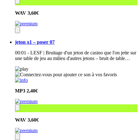
WAV
3,60€
jeton x1 – poser 07
00:01 - LESF | Bruitage d'un jeton de casino que l'on jette sur
une table de jeu au milieu d'autres jetons – bruit de table…
MP3
2,40€
WAV
3,60€