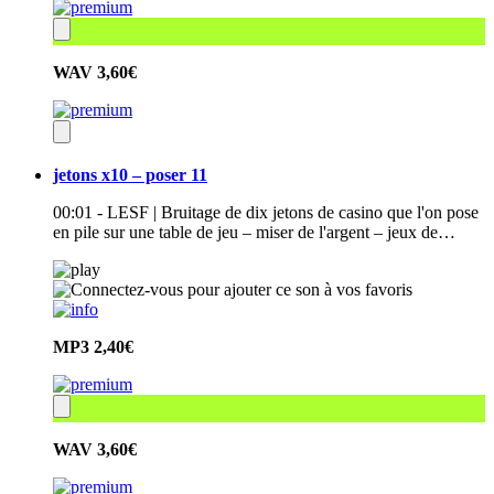
WAV
3,60€
jetons x10 – poser 11
00:01 - LESF | Bruitage de dix jetons de casino que l'on pose
en pile sur une table de jeu – miser de l'argent – jeux de…
MP3
2,40€
WAV
3,60€