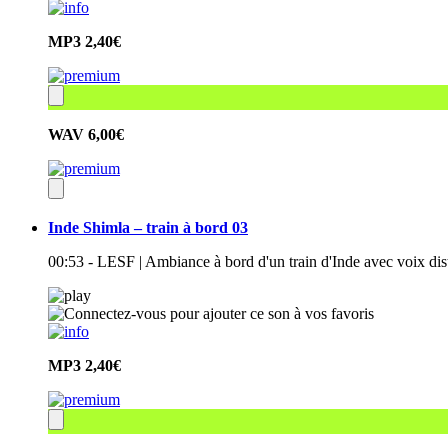
MP3
2,40€
WAV
6,00€
Inde Shimla – train à bord 03
00:53 - LESF | Ambiance à bord d'un train d'Inde avec voix distan
MP3
2,40€