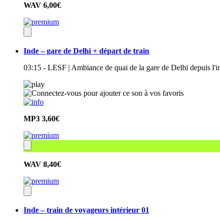
WAV
6,00€
Inde – gare de Delhi + départ de train
03:15 - LESF | Ambiance de quai de la gare de Delhi depuis l'in
MP3
3,60€
WAV
8,40€
Inde – train de voyageurs intérieur 01