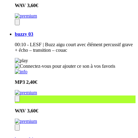
WAV
3,60€
buzzy 03
00:10 - LESF | Buzz aigu court avec élément percussif grave
+ écho – transition – couac
MP3
2,40€
WAV
3,60€