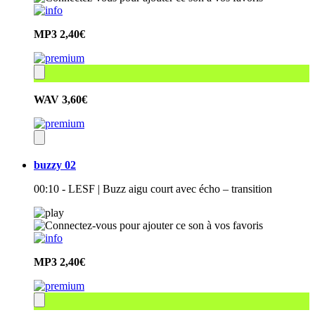
MP3
2,40€
WAV
3,60€
buzzy 02
00:10 - LESF | Buzz aigu court avec écho – transition
MP3
2,40€