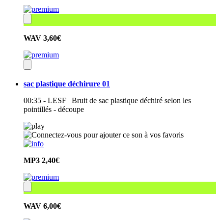
WAV
3,60€
sac plastique déchirure 01
00:35 - LESF | Bruit de sac plastique déchiré selon les
pointillés - découpe
MP3
2,40€
WAV
6,00€