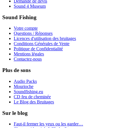
Demande de devis
Sound 4 Museum
Sound Fishing
Votre compte
Questions / Réponses
Licences d'utilisation des bruitages
Conditions Générales de Vente
Politique de Confidentialité
Mentions légales
Contactez-nous
Plus de sons
Audio Packs
Mourioche
Soundfishing.eu
CD feu de cheminée
Le Blog des Bruitages
Sur le blog
Faut-il fermer les yeux ou les garder…