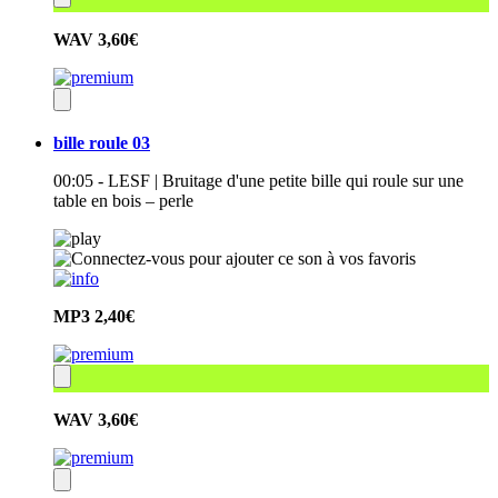
WAV
3,60€
bille roule 03
00:05 - LESF | Bruitage d'une petite bille qui roule sur une
table en bois – perle
MP3
2,40€
WAV
3,60€