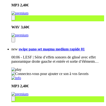
MP3
2,40€
WAV
3,60€
new
swipe pano set magma medium rapide 01
00:06 - LESF | Série d’effets sonores de glissé avec effet
panoramique droite gauche et entrée et sortie d’éléments…
MP3
2,40€