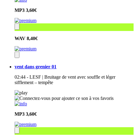
MP3
3,60€
WAV
8,40€
vent dans grenier 01
02:44 - LESF | Bruitage de vent avec souffle et léger
sifflement – tempête
MP3
3,60€