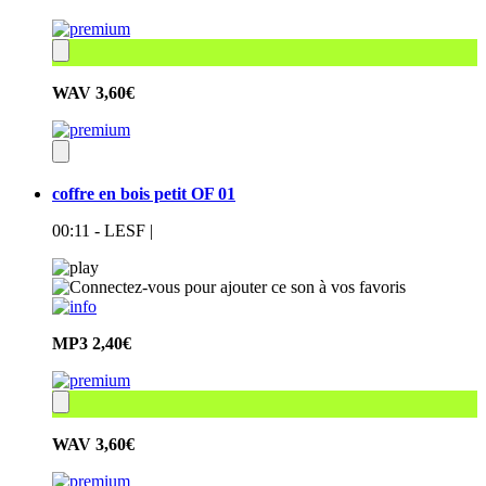
WAV
3,60€
coffre en bois petit OF 01
00:11 - LESF |
MP3
2,40€
WAV
3,60€