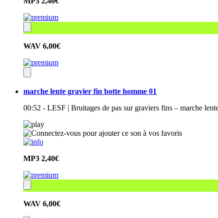
MP3
2,40€
WAV
6,00€
marche lente gravier fin botte homme 01
00:52 - LESF | Bruitages de pas sur graviers fins – marche len
MP3
2,40€
WAV
6,00€