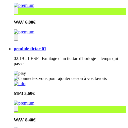
WAV
6,00€
pendule tictac 01
02:19 - LESF | Bruitage d'un tic-tac d'horloge – temps qui
passe
MP3
3,60€
WAV
8,40€