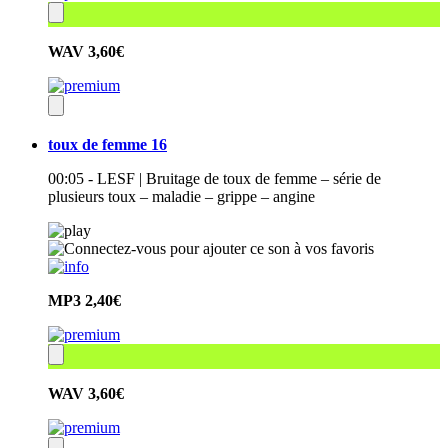
WAV
3,60€
toux de femme 16
00:05 - LESF | Bruitage de toux de femme – série de
plusieurs toux – maladie – grippe – angine
MP3
2,40€
WAV
3,60€