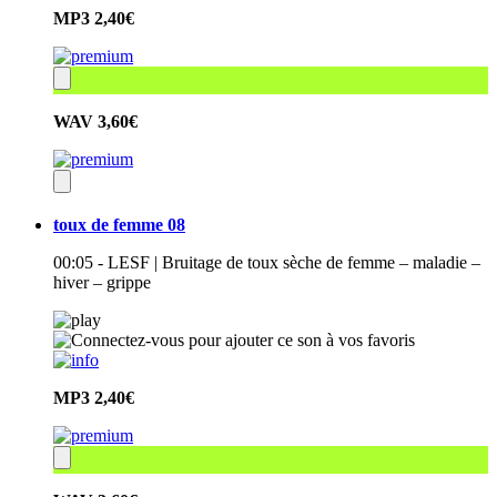
MP3
2,40€
WAV
3,60€
toux de femme 08
00:05 - LESF | Bruitage de toux sèche de femme – maladie –
hiver – grippe
MP3
2,40€