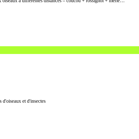
oiseaux à différentes distances – coucou + rossignol + merle…
d'oiseaux et d'insectes