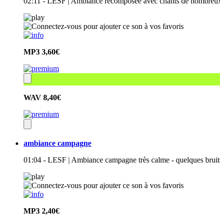
02:11 - LESF | Ambiance recomposée avec chants de nombreux 
MP3
3,60€
WAV
8,40€
ambiance campagne
01:04 - LESF | Ambiance campagne très calme - quelques bruits 
MP3
2,40€