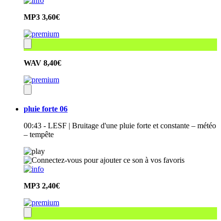
MP3
3,60€
WAV
8,40€
pluie forte 06
00:43 - LESF | Bruitage d'une pluie forte et constante – météo
– tempête
MP3
2,40€