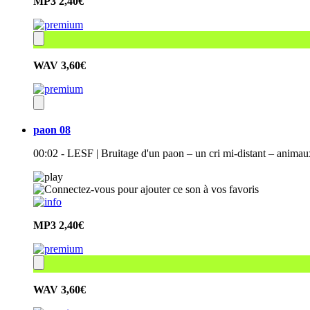
MP3
2,40€
WAV
3,60€
paon 08
00:02 - LESF | Bruitage d'un paon – un cri mi-distant – anima
MP3
2,40€
WAV
3,60€