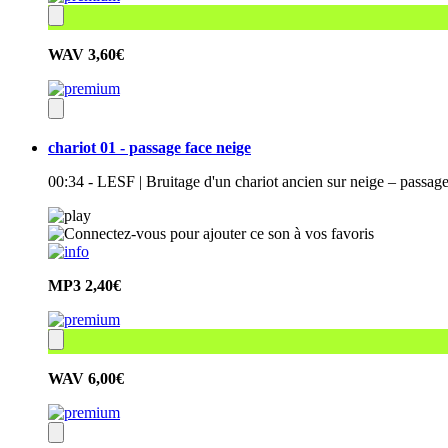
WAV
3,60€
chariot 01 - passage face neige
00:34 - LESF | Bruitage d'un chariot ancien sur neige – pass
MP3
2,40€
WAV
6,00€