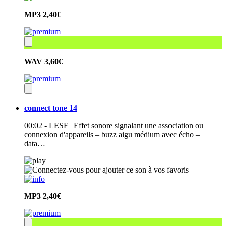
MP3
2,40€
WAV
3,60€
connect tone 14
00:02 - LESF | Effet sonore signalant une association ou
connexion d'appareils – buzz aigu médium avec écho –
data…
MP3
2,40€